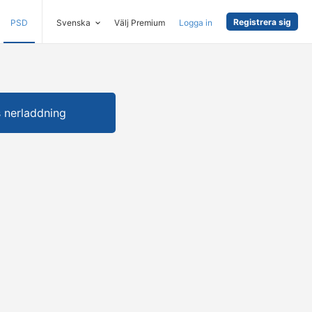
Registrera sig
PSD
Svenska
Välj Premium
Logga in
s nerladdning