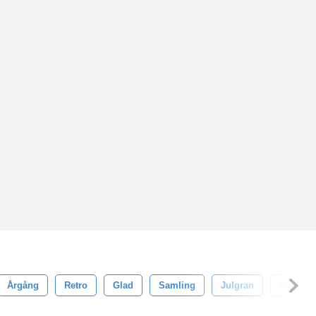
Årgång
Retro
Glad
Samling
Julgran
Ny