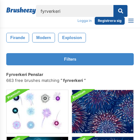
lose
Logga in
Registrera sig
Firande
Modern
Explosion
Filters
Fyrverkeri Penslar
663 free brushes matching
fyrverkeri