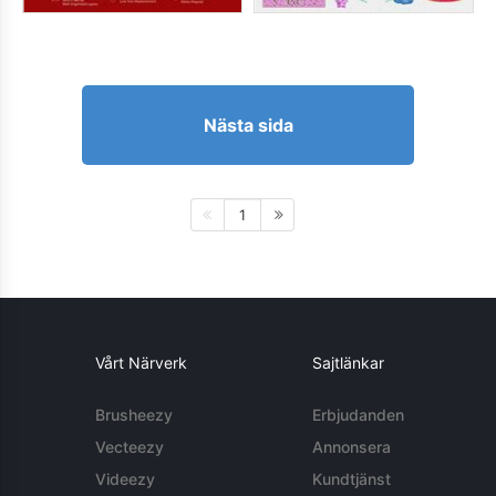
Nästa sida
1
Vårt Närverk
Sajtlänkar
Brusheezy
Erbjudanden
Vecteezy
Annonsera
Videezy
Kundtjänst