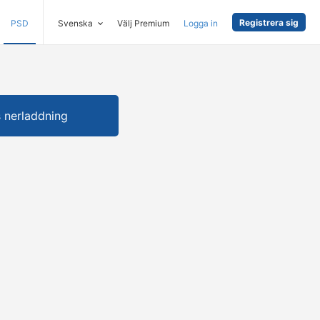
Registrera sig
PSD
Svenska
Välj Premium
Logga in
s nerladdning