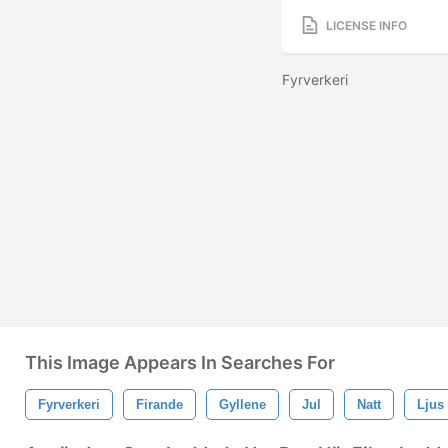
LICENSE INFO
Fyrverkeri
This Image Appears In Searches For
Fyrverkeri
Firande
Gyllene
Jul
Natt
Ljus