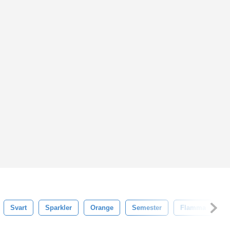
Svart
Sparkler
Orange
Semester
Flamma
T