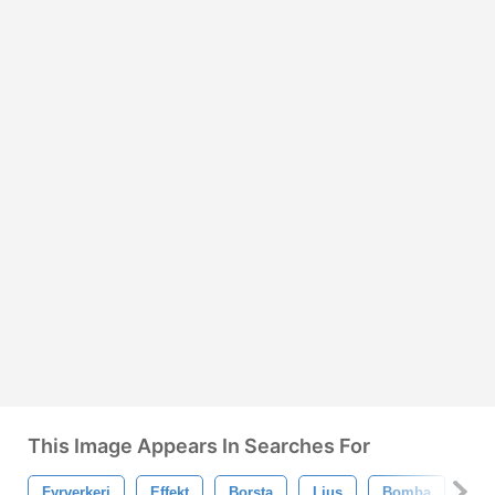
This Image Appears In Searches For
Fyrverkeri
Effekt
Borsta
Ljus
Bomba
Ski