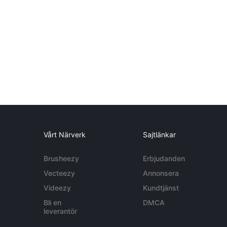
Vårt Närverk
Sajtlänkar
Brusheezy
Erbjudanden
Vecteezy
Annonsera
Videezy
Kundtjänst
Bli en
DMCA
leverantör