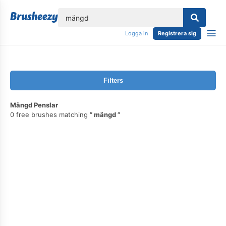
lose
Logga in
Registrera sig
Filters
Mängd Penslar
0 free brushes matching
mängd