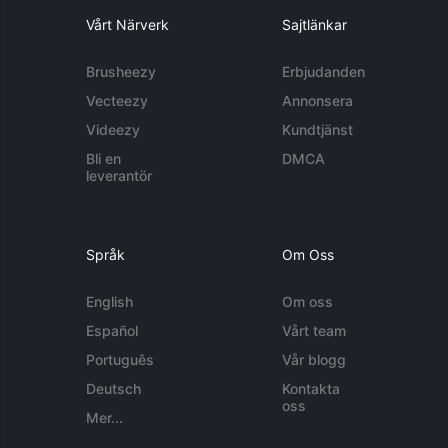
Vårt Närverk
Sajtlänkar
Brusheezy
Erbjudanden
Vecteezy
Annonsera
Videezy
Kundtjänst
Bli en
DMCA
leverantör
Språk
Om Oss
English
Om oss
Español
Vårt team
Português
Vår blogg
Deutsch
Kontakta
oss
Mer...