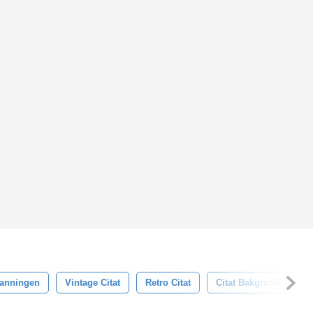
 Sanningen
Vintage Citat
Retro Citat
Citat Bakgrund
C