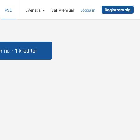
Registrera sig
PSD
Svenska
Välj Premium
Logga in
 nu - 1 krediter