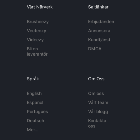
Vårt Närverk
Sajtlänkar
Brusheezy
Erbjudanden
Vecteezy
Annonsera
Videezy
Kundtjänst
Bli en
DMCA
leverantör
Språk
Om Oss
English
Om oss
Español
Vårt team
Português
Vår blogg
Deutsch
Kontakta
oss
Mer...