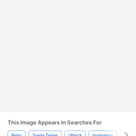
This Image Appears In Searches For
Retro
Svarta Tavlan
Uttryck
Inspiration
Citat