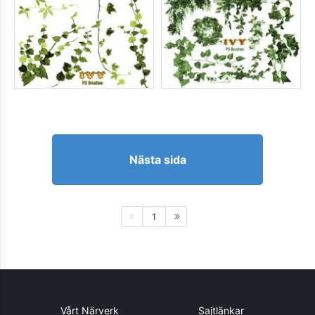
Nästa sida
1
Vårt Närverk
Sajtlänkar