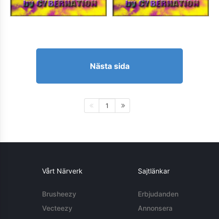
Nästa sida
1
Vårt Närverk
Sajtlänkar
Brusheezy
Erbjudanden
Vecteezy
Annonsera