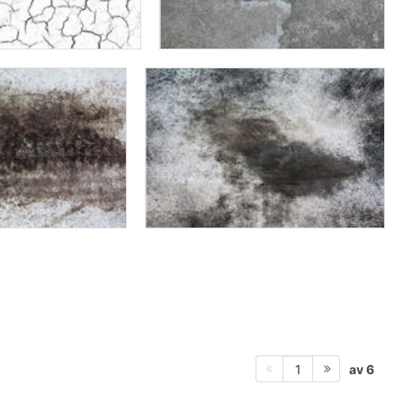
av 6
1