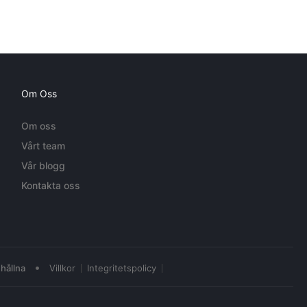
Om Oss
Om oss
Vårt team
Vår blogg
Kontakta oss
•
hållna
Villkor
Integritetspolicy