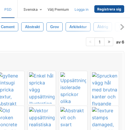
Registrera sig
PSD
Svenska
Välj Premium
Logga in
Cement
Abstrakt
Grov
Arkitektur
Åldrig
Textur
av 6
1