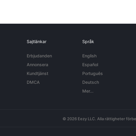
Sajtlänkar
Språk
Erbjudanden
English
Annonsera
Español
Kundtjänst
Português
DMCA
Deutsch
Mer...
© 2026 Eezy LLC. Alla rättigheter förbe