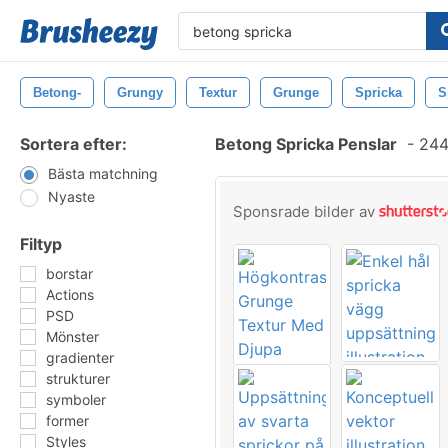
Betong-
Grungy
Textur
Grunge
Spricka
S
Sortera efter:
Betong Spricka Penslar
-
244
Bästa matchning
Nyaste
Sponsrade bilder av
Filtyp
borstar
Actions
PSD
Mönster
gradienter
strukturer
symboler
former
Styles