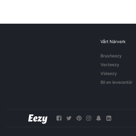
Vårt Närverk
Brusheezy
Vecteezy
Videezy
Bli en leverantör