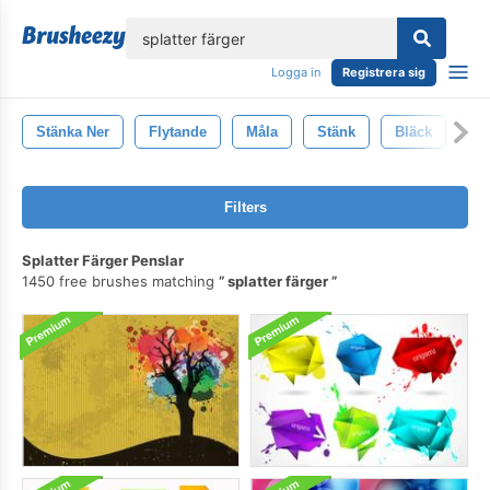
lose
Logga in
Registrera sig
Stänka Ner
Flytande
Måla
Stänk
Bläck
Ko
Filters
Splatter Färger Penslar
1450 free brushes matching
splatter färger