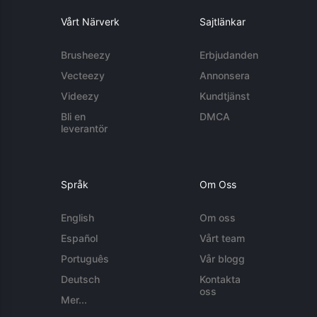
Vårt Närverk
Sajtlänkar
Brusheezy
Erbjudanden
Vecteezy
Annonsera
Videezy
Kundtjänst
Bli en
DMCA
leverantör
Språk
Om Oss
English
Om oss
Español
Vårt team
Português
Vår blogg
Deutsch
Kontakta
oss
Mer...