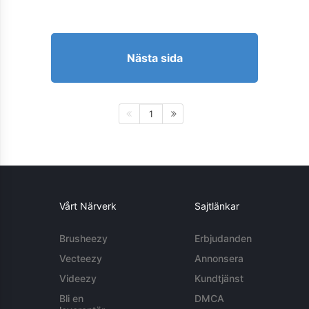
Nästa sida
1
Vårt Närverk
Sajtlänkar
Brusheezy
Erbjudanden
Vecteezy
Annonsera
Videezy
Kundtjänst
Bli en
DMCA