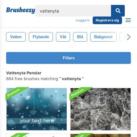
lose
Logga in
Registrera sig
Vatten
Flytande
Våt
Blå
Bakgrund
Abstra
Filters
Vattenyta Penslar
664 free brushes matching
vattenyta