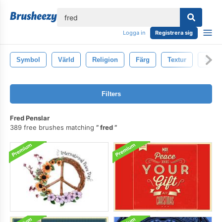
lose
Logga in
Registrera sig
Symbol
Värld
Religion
Färg
Textur
Stjär
Filters
Fred Penslar
389 free brushes matching
fred