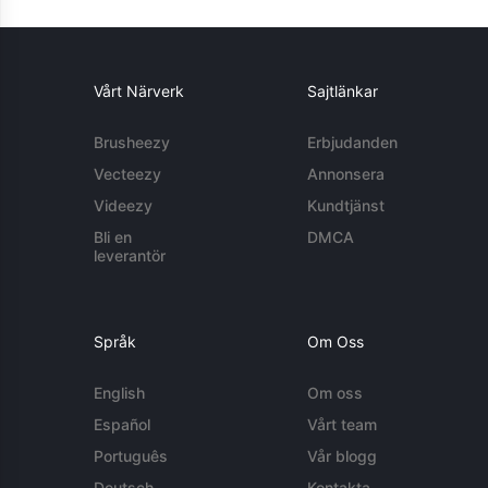
Vårt Närverk
Sajtlänkar
Brusheezy
Erbjudanden
Vecteezy
Annonsera
Videezy
Kundtjänst
Bli en
DMCA
leverantör
Språk
Om Oss
English
Om oss
Español
Vårt team
Português
Vår blogg
Deutsch
Kontakta