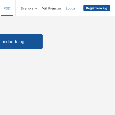
Registrera sig
PSD
Svenska
Välj Premium
Logga in
s nerladdning