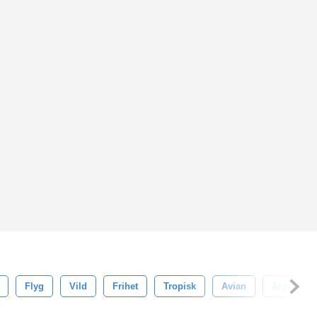
Flyg
Vild
Frihet
Tropisk
Avian
Årgång