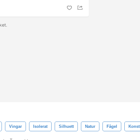
ket.
Vingar
Isolerat
Silhuett
Natur
Fågel
Konst