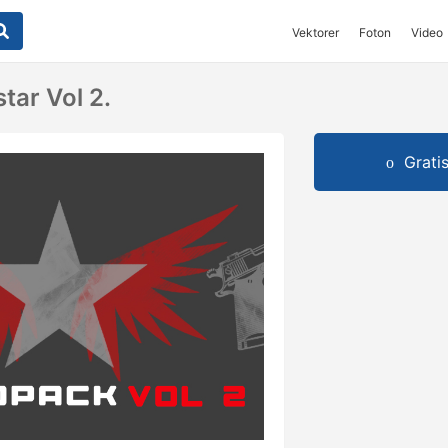
Vektorer
Foton
Video
tar Vol 2.
Grati