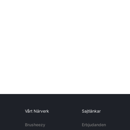
Vårt Närverk
Sajtlänkar
Brusheezy
Erbjudanden