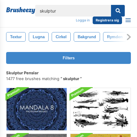
lose
Logga in
Registrera sig
Textur
Lugna
Cirkel
Bakgrund
Rymden
M
Filters
Skulptur Penslar
1477 free brushes matching
skulptur