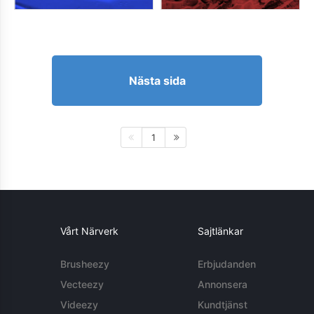
Nästa sida
1
Vårt Närverk
Sajtlänkar
Brusheezy
Erbjudanden
Vecteezy
Annonsera
Videezy
Kundtjänst