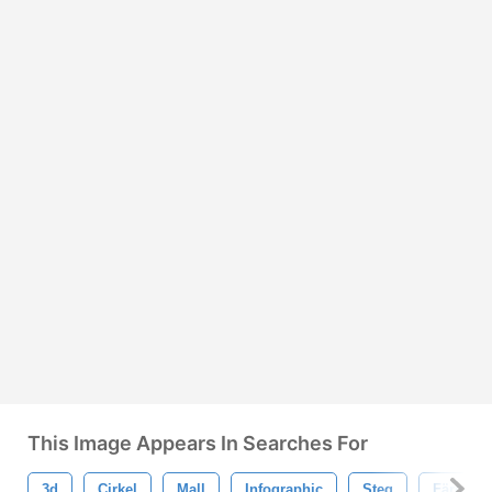
This Image Appears In Searches For
3d
Cirkel
Mall
Infographic
Steg
Färgrik 