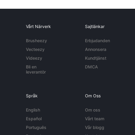
Vårt Närverk
Sajtlänkar
Brusheezy
Erbjudanden
Vecteezy
Annonsera
Videezy
Kundtjänst
Bli en
DMCA
leverantör
Språk
Om Oss
English
Om oss
Español
Vårt team
Português
Vår blogg