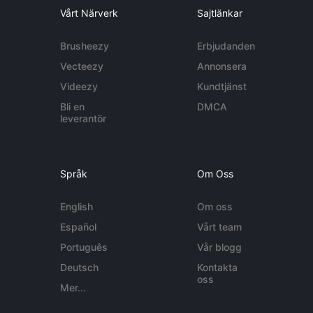
Vårt Närverk
Sajtlänkar
Brusheezy
Erbjudanden
Vecteezy
Annonsera
Videezy
Kundtjänst
Bli en
DMCA
leverantör
Språk
Om Oss
English
Om oss
Español
Vårt team
Português
Vår blogg
Deutsch
Kontakta
oss
Mer...