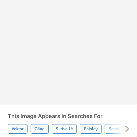
This Image Appears In Searches For
Vektor
Gäng
Skriva Ut
Paisley
Scarf
Väs