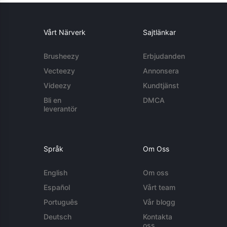
Vårt Närverk
Sajtlänkar
Brusheezy
Erbjudanden
Vecteezy
Annonsera
Videezy
Kundtjänst
Bli en
DMCA
leverantör
Språk
Om Oss
English
Om oss
Español
Vårt team
Português
Vår blogg
Deutsch
Kontakta
oss