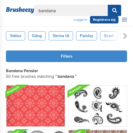
lose
Logga in
Registrera sig
Vektor
Gäng
Skriva Ut
Paisley
Scarf
Väst
Filters
Bandana Penslar
50 free brushes matching
bandana