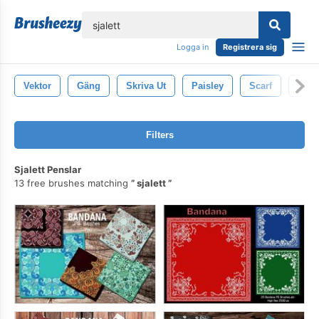
lose
Logga in
Registrera sig
Vektor
Gäng
Skriva Ut
Paisley
Scarf
Väst
Filters
Sjalett Penslar
13 free brushes matching
sjalett