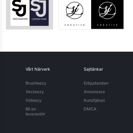
Vårt Närverk
Sajtlänkar
Brusheezy
Erbjudanden
Vecteezy
Annonsera
Videezy
Kundtjänst
Bli en
DMCA
leverantör