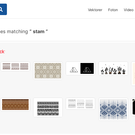
Vektorer
Foton
Video
hes matching
stam