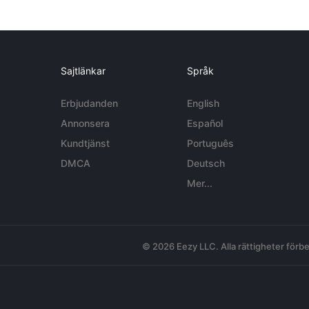
Sajtlänkar
Språk
Erbjudanden
English
Annonsera
Español
Kundtjänst
Português
DMCA
Deutsch
Mer...
© 2026 Eezy LLC. Alla rättigheter förbe