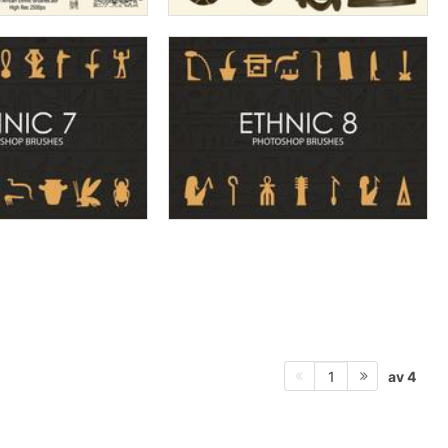
av 4
1