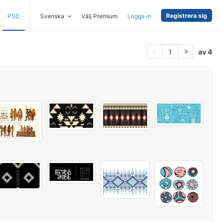
Registrera sig
PSD
Svenska
Välj Premium
Logga in
av 4
1