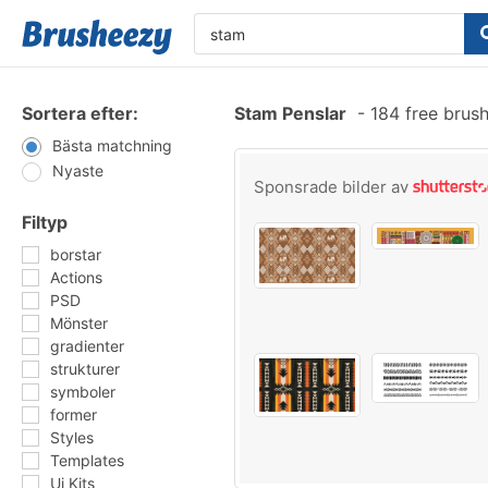
Sortera efter:
Stam Penslar
-
184 free brus
Bästa matchning
Nyaste
Sponsrade bilder av
Filtyp
borstar
Actions
PSD
Mönster
gradienter
strukturer
symboler
former
Styles
Templates
Ui Kits