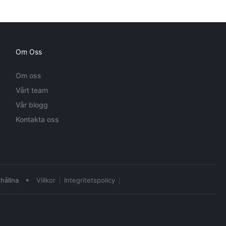
Om Oss
Om oss
Vårt team
Vår blogg
Kontakta oss
•
hållna
Villkor
Integritetspolicy