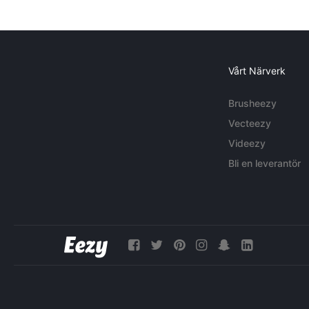
Vårt Närverk
Brusheezy
Vecteezy
Videezy
Bli en leverantör