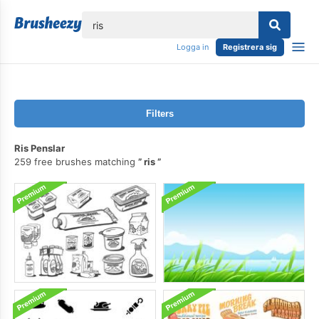
lose
Logga in
Registrera sig
Filters
Ris Penslar
259 free brushes matching
ris