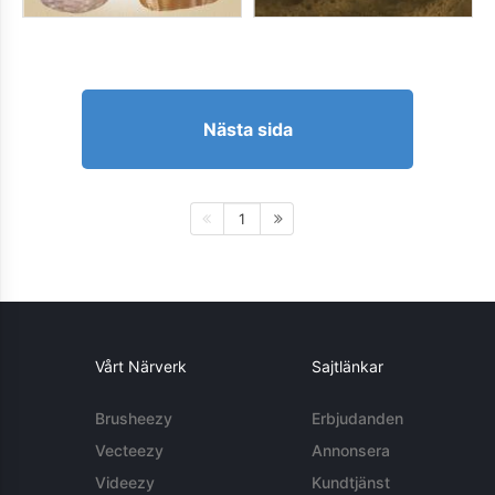
Nästa sida
1
Vårt Närverk
Sajtlänkar
Brusheezy
Erbjudanden
Vecteezy
Annonsera
Videezy
Kundtjänst