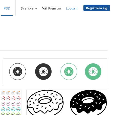
Registrera sig
PSD
Svenska
Välj Premium
Logga in