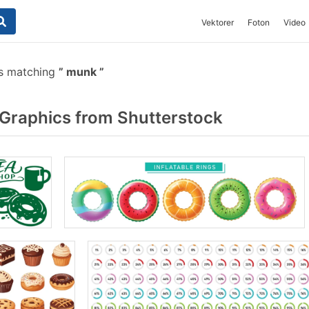
Vektorer
Foton
Video
es matching
munk
raphics from Shutterstock