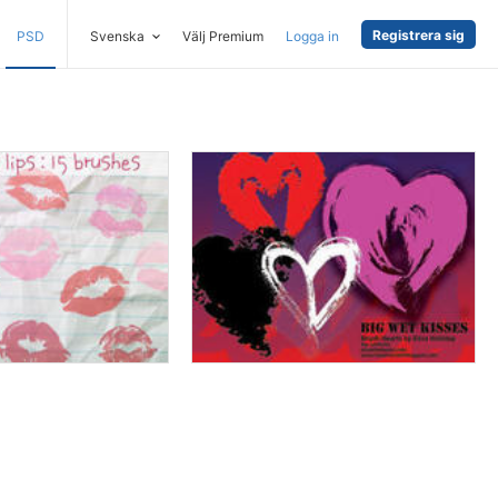
Registrera sig
PSD
Svenska
Välj Premium
Logga in