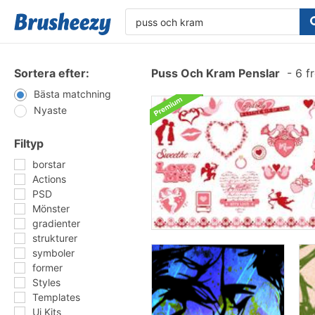
Sortera efter:
Puss Och Kram Penslar
-
6 f
Bästa matchning
Nyaste
Filtyp
borstar
Actions
PSD
Mönster
gradienter
strukturer
symboler
former
Styles
Templates
Ui Kits