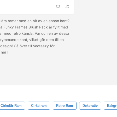
kulära ramar med en bit av en annan kant?
nya Funky Frames Brush Pack är fyllt med
tar med retro känsla. Var och en av dessa
rymmande kant, vilket gör dem till en
design! Gå över till Vecteezy för
 ner
!
Cirkulär Ram
Cirkelram
Retro Ram
Dekorativ
Bakgr