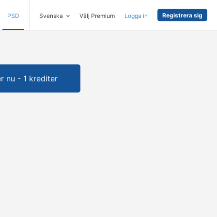
Registrera sig
PSD
Svenska
Välj Premium
Logga in
 nu - 1 krediter