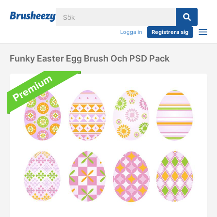
Logga in
Registrera sig
Funky Easter Egg Brush Och PSD Pack