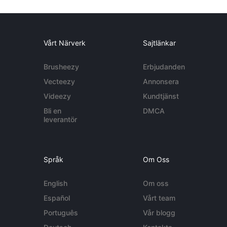
Vårt Närverk
Sajtlänkar
Brusheezy
Erbjudanden
Vecteezy
Annonsera
Videezy
Kundtjänst
Bli en
DMCA
leverantör
Språk
Om Oss
English
Om oss
Español
Vårt team
Português
Vår blogg