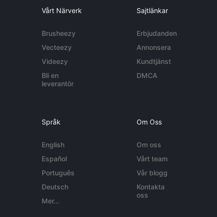
Vårt Närverk
Sajtlänkar
Brusheezy
Erbjudanden
Vecteezy
Annonsera
Videezy
Kundtjänst
Bli en
DMCA
leverantör
Språk
Om Oss
English
Om oss
Español
Vårt team
Português
Vår blogg
Deutsch
Kontakta
oss
Mer...