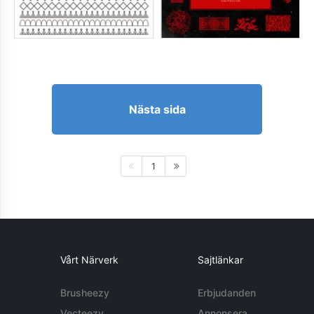
Nästa sida
1
Vårt Närverk
Sajtlänkar
Brusheezy
Erbjudanden
Vecteezy
Annonsera