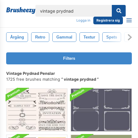
lose
Logga in
Registrera sig
Årgång
Retro
Gammal
Textur
Spets
Lace
Filters
Vintage Prydnad Penslar
1725 free brushes matching
vintage prydnad