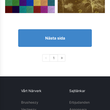
Nästa sida
1
Vårt Närverk
Sajtlänkar
Brusheezy
Erbjudanden
Vecteezy
Annonsera