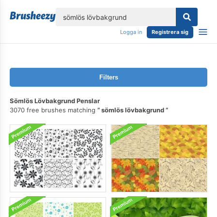
lose
Logga in
Registrera sig
Filters
Sömlös Lövbakgrund Penslar
3070 free brushes matching
sömlös lövbakgrund