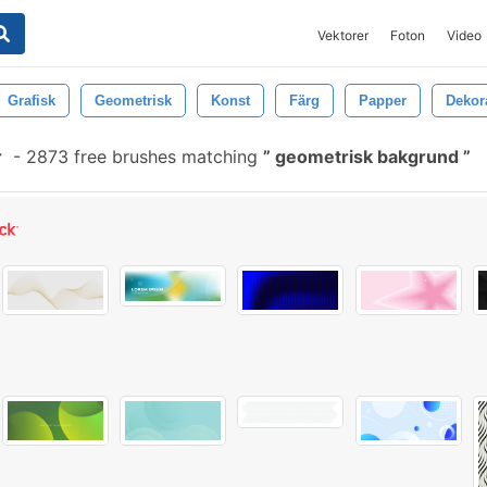
Vektorer
Foton
Video
Grafisk
Geometrisk
Konst
Färg
Papper
Dekor
r
-
2873 free brushes matching
geometrisk bakgrund