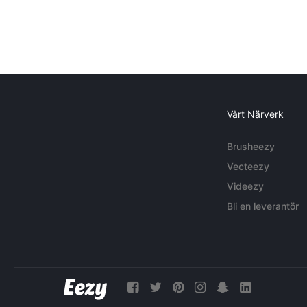
Vårt Närverk
Brusheezy
Vecteezy
Videezy
Bli en leverantör