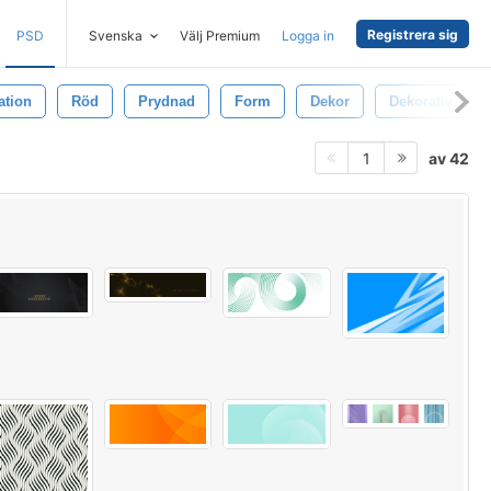
Registrera sig
PSD
Svenska
Välj Premium
Logga in
ation
Röd
Prydnad
Form
Dekor
Dekorativ
av 42
1