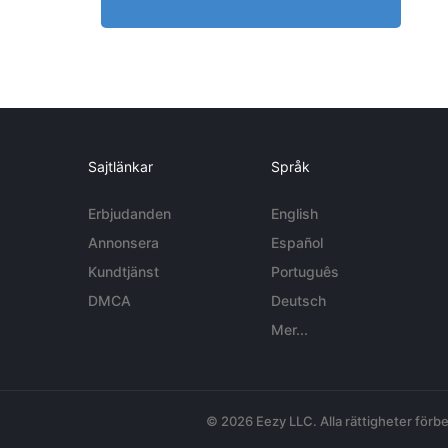
Sajtlänkar
Språk
Erbjudanden
English
Annonsera
Español
Kundtjänst
Português
DMCA
Deutsch
Mer...
© 2026 Eezy LLC. Alla rättigheter förbe