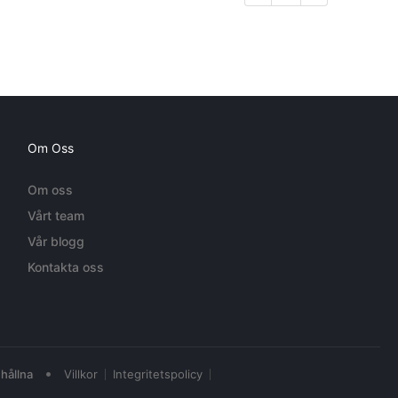
Om Oss
Om oss
Vårt team
Vår blogg
Kontakta oss
•
hållna
Villkor
Integritetspolicy