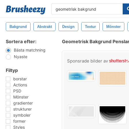
Bakgrund
Abstrakt
Design
Textur
Mönster
Sortera efter:
Geometrisk Bakgrund Pensla
Bästa matchning
Nyaste
Sponsrade bilder av
Filtyp
borstar
Actions
PSD
Mönster
gradienter
strukturer
symboler
former
Styles