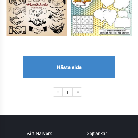
Nästa sida
1
Vårt Närverk
Sajtlänkar