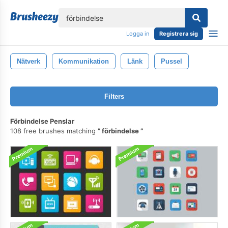
lose
Logga in
Registrera sig
Nätverk
Kommunikation
Länk
Pussel
Filters
Förbindelse Penslar
108 free brushes matching
förbindelse