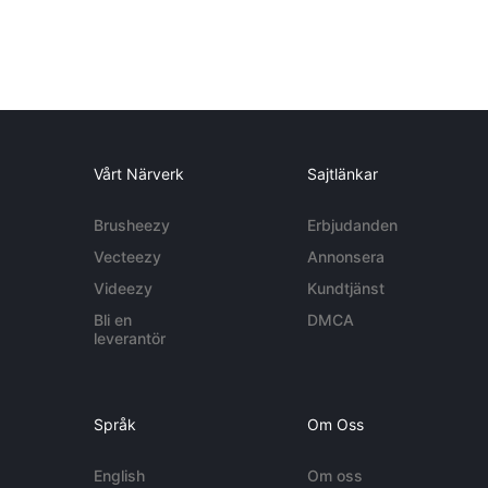
Vårt Närverk
Sajtlänkar
Brusheezy
Erbjudanden
Vecteezy
Annonsera
Videezy
Kundtjänst
Bli en
DMCA
leverantör
Språk
Om Oss
English
Om oss