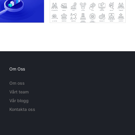
Om Oss
Om oss
Vårt team
Vår blogg
Kontakta oss