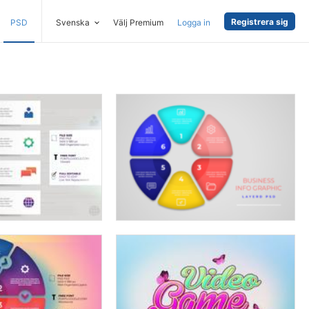
Registrera sig
PSD
Svenska
Välj Premium
Logga in