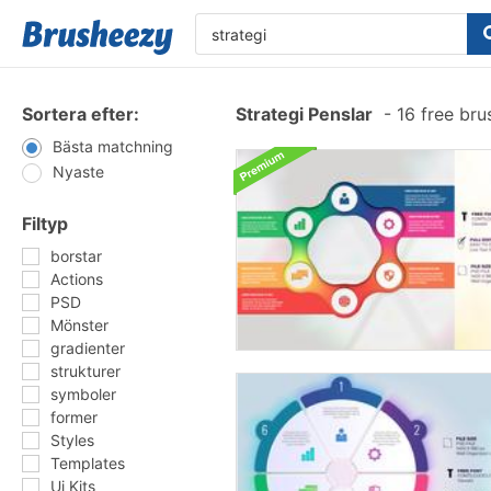
Sortera efter:
Strategi Penslar
-
16 free br
Bästa matchning
Nyaste
Filtyp
borstar
Actions
PSD
Mönster
gradienter
strukturer
symboler
former
Styles
Templates
Ui Kits