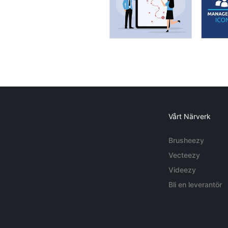
Vårt Närverk
Brusheezy
Vecteezy
Videezy
Bli en leverantör