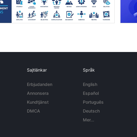
Sajtlänkar
Språk
Erbjudanden
English
Annonsera
Español
Kundtjänst
Português
DMCA
Deutsch
Mer...