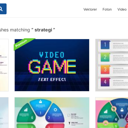
Vektorer
Foton
Video
ushes matching
strategi