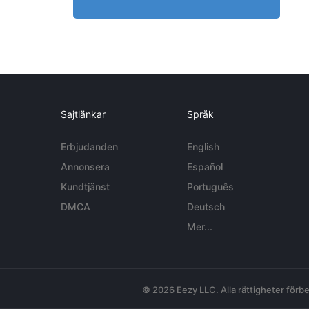
Sajtlänkar
Språk
Erbjudanden
English
Annonsera
Español
Kundtjänst
Português
DMCA
Deutsch
Mer...
© 2026 Eezy LLC. Alla rättigheter förbe