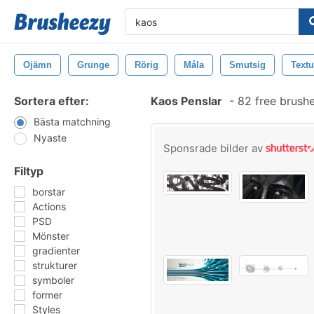
Ojämn
Grunge
Rörig
Måla
Smutsig
Textu
Sortera efter:
Kaos Penslar
-
82 free brush
Bästa matchning
Nyaste
Sponsrade bilder av
Filtyp
borstar
Actions
PSD
Mönster
gradienter
strukturer
symboler
former
Styles