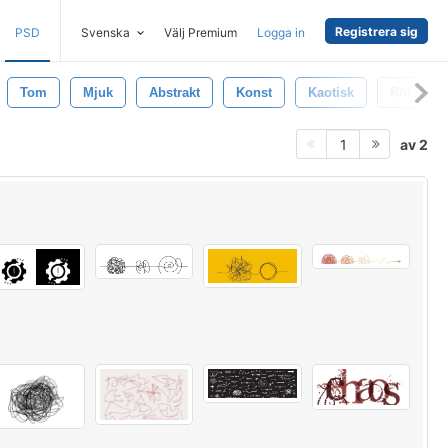
Registrera sig
PSD
Svenska
Välj Premium
Logga in
Tom
Mjuk
Abstrakt
Konst
Kaotisk
Röra
av 2
1