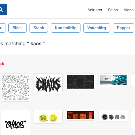
Vektorer
Foton
Video
r
Bläck
Stänk
Konstnärlig
Vattenfärg
Papper
es matching
kaos