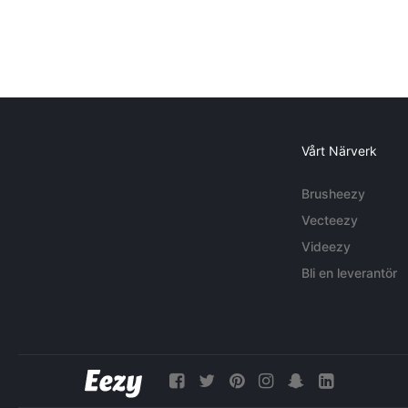
Vårt Närverk
Brusheezy
Vecteezy
Videezy
Bli en leverantör