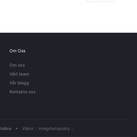
Om Oss
Om oss
Vårt team
Vår blogg
Kontakta oss
•
hållna
Villkor
Integritetspolicy