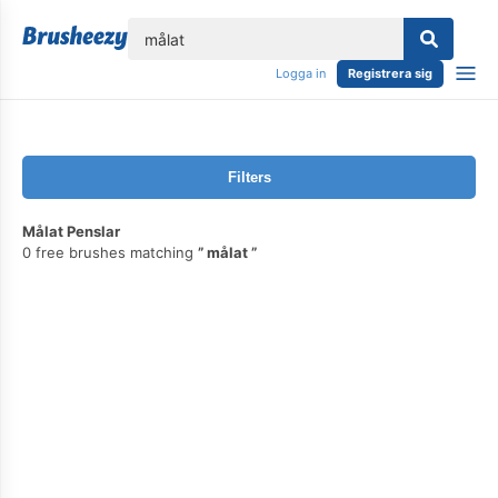
lose
Logga in
Registrera sig
Filters
Målat Penslar
0 free brushes matching
målat