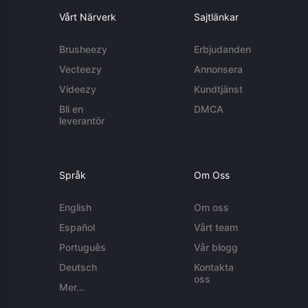
Vårt Närverk
Sajtlänkar
Brusheezy
Erbjudanden
Vecteezy
Annonsera
Videezy
Kundtjänst
Bli en
DMCA
leverantör
Språk
Om Oss
English
Om oss
Español
Vårt team
Português
Vår blogg
Deutsch
Kontakta
oss
Mer...