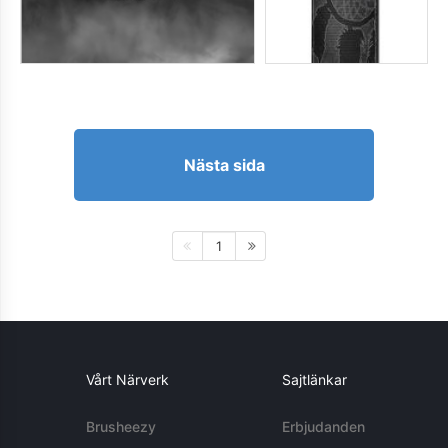
Nästa sida
1
Vårt Närverk
Sajtlänkar
Brusheezy
Erbjudanden