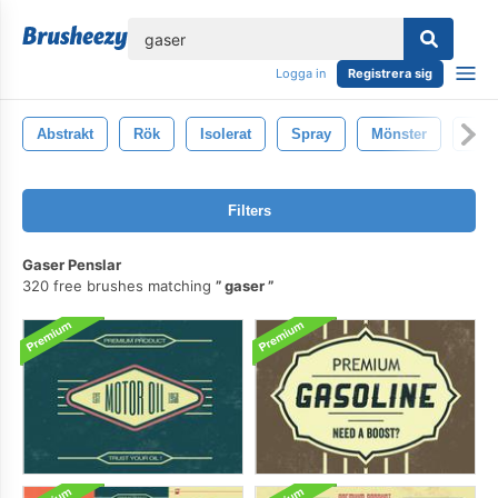
lose
Logga in
Registrera sig
Abstrakt
Rök
Isolerat
Spray
Mönster
Bak
Filters
Gaser Penslar
320 free brushes matching
gaser