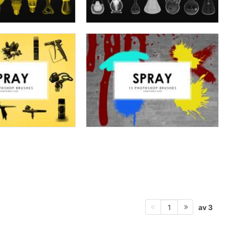
av 3
1