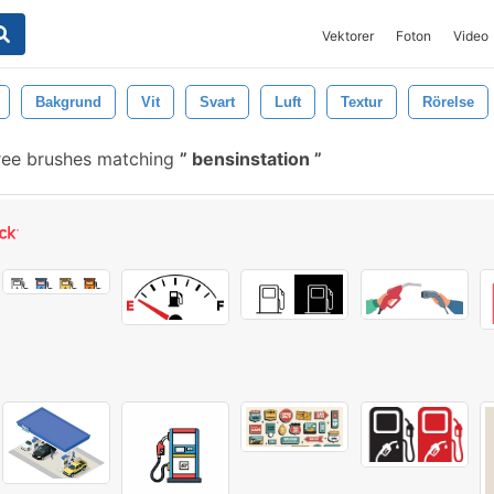
Vektorer
Foton
Video
Bakgrund
Vit
Svart
Luft
Textur
Rörelse
ree brushes matching
bensinstation