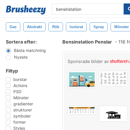
Gas
Abstrakt
Rök
Isolerat
Spray
Mönster
Sortera efter:
Bensinstation Penslar
-
116 f
Bästa matchning
Nyaste
Sponsrade bilder av
Filtyp
borstar
Actions
PSD
Mönster
gradienter
strukturer
symboler
former
Styles