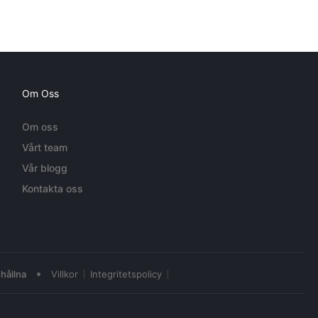
Om Oss
Om oss
Vårt team
Vår blogg
Kontakta oss
•
hållna
Villkor
Integritetspolicy