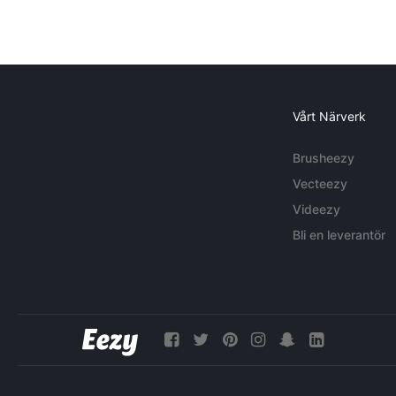
Vårt Närverk
Brusheezy
Vecteezy
Videezy
Bli en leverantör