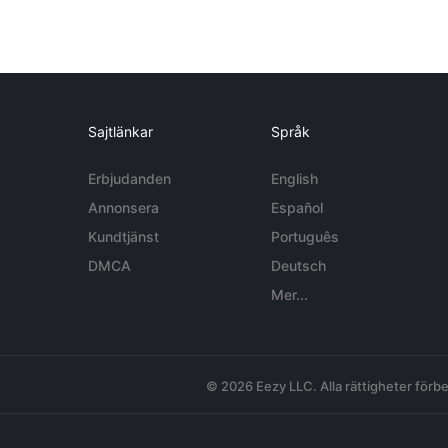
Sajtlänkar
Språk
Erbjudanden
English
Annonsera
Español
Kundtjänst
Português
DMCA
Deutsch
Mer...
© 2026 Eezy LLC. Alla rättigheter förbe