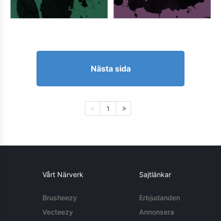
Nästa sida
1
Vårt Närverk
Sajtlänkar
Brusheezy
Erbjudanden
Vecteezy
Annonsera