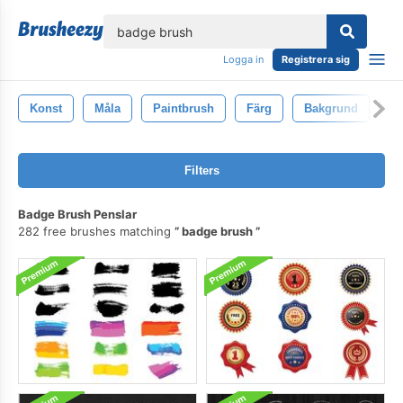
lose
Logga in
Registrera sig
Konst
Måla
Paintbrush
Färg
Bakgrund
D
Filters
Badge Brush Penslar
282 free brushes matching
badge brush