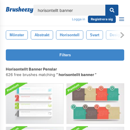
lose
Logga in
Registrera sig
Mönster
Abstrakt
Horisontell
Svart
Design
Filters
Horisontellt Banner Penslar
626 free brushes matching
horisontellt banner