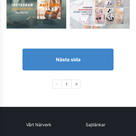
Nästa sida
1
Vårt Närverk
Sajtlänkar