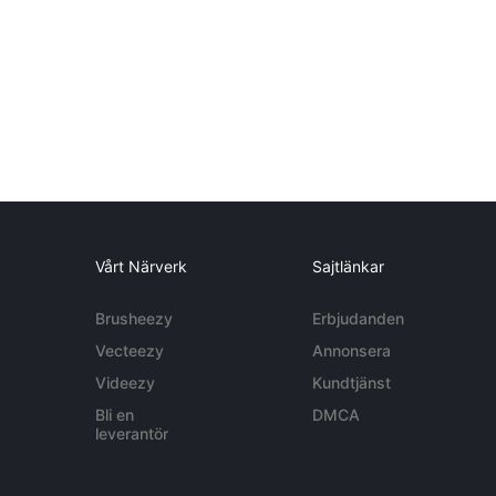
Vårt Närverk
Sajtlänkar
Brusheezy
Erbjudanden
Vecteezy
Annonsera
Videezy
Kundtjänst
Bli en
DMCA
leverantör