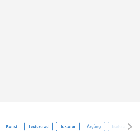
Konst
Texturerad
Texturer
Årgång
Isolerat
F