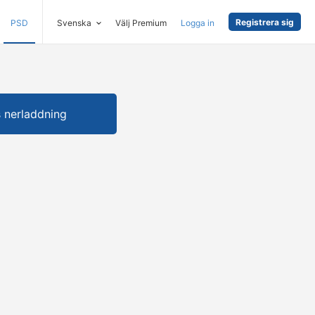
Registrera sig
PSD
Svenska
Välj Premium
Logga in
s nerladdning