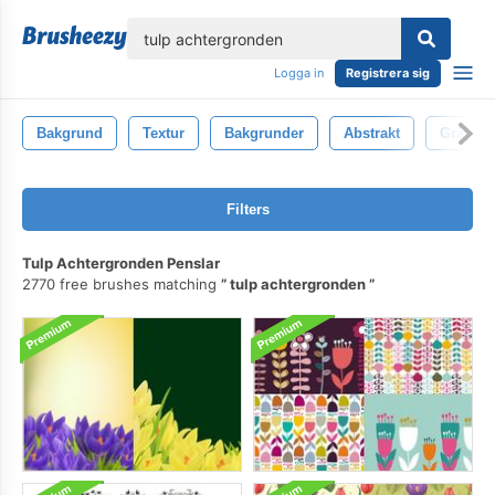
lose
Logga in
Registrera sig
Bakgrund
Textur
Bakgrunder
Abstrakt
Grå
Filters
Tulp Achtergronden Penslar
2770 free brushes matching
tulp achtergronden