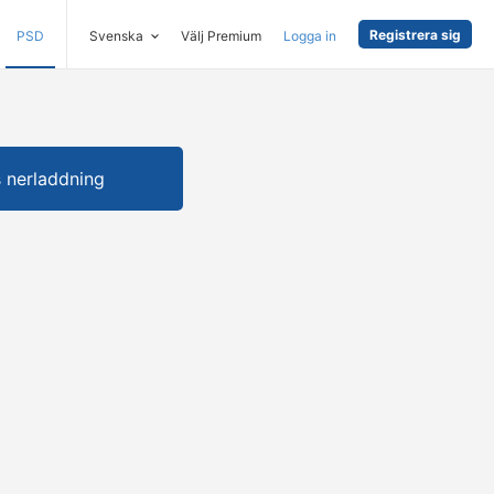
Registrera sig
PSD
Svenska
Välj Premium
Logga in
s nerladdning