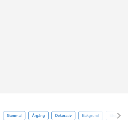
Gammal
Årgång
Dekorativ
Bakgrund
Elegans