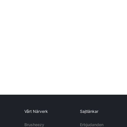
Vårt Närverk
Sajtlänkar
Brusheezy
Erbjudanden