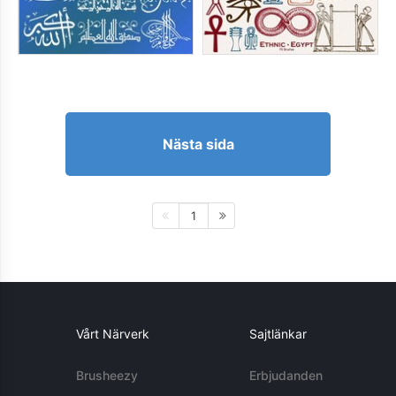
Nästa sida
1
Vårt Närverk
Sajtlänkar
Brusheezy
Erbjudanden