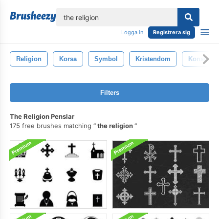
lose
Logga in
Registrera sig
Religion
Korsa
Symbol
Kristendom
Konst
Filters
The Religion Penslar
175 free brushes matching
the religion