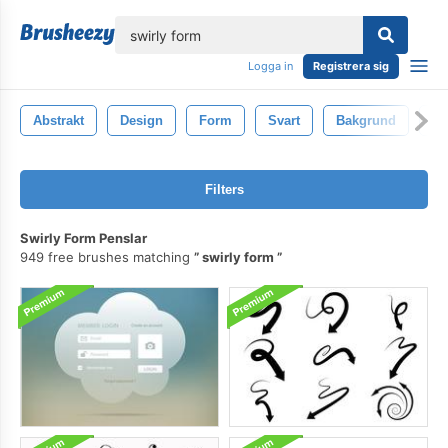
lose
Logga in
Registrera sig
Abstrakt
Design
Form
Svart
Bakgrund
Ko
Filters
Swirly Form Penslar
949 free brushes matching
swirly form