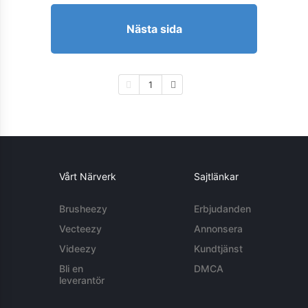
Nästa sida
1
Vårt Närverk
Sajtlänkar
Brusheezy
Erbjudanden
Vecteezy
Annonsera
Videezy
Kundtjänst
Bli en
DMCA
leverantör