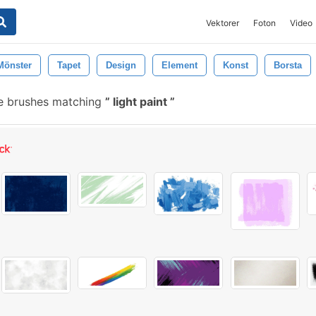
Vektorer
Foton
Video
Mönster
Tapet
Design
Element
Konst
Borsta
e brushes matching
light paint