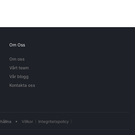
Om Oss
Om oss
Vårt team
Vår blogg
Kontakta oss
•
hållna
Villkor
Integritetspolicy