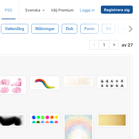
Registrera sig
PSD
Svenska
Välj Premium
Logga in
Vattenfärg
Målningar
Duk
Form
Vit
Textur
av 27
1