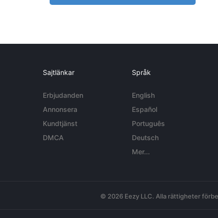
Sajtlänkar
Språk
Erbjudanden
English
Annonsera
Español
Kundtjänst
Português
DMCA
Deutsch
Mer...
© 2026 Eezy LLC. Alla rättigheter förbe