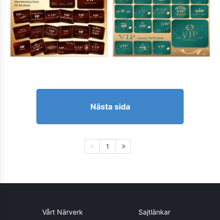
Nästa sida
1
Vårt Närverk
Sajtlänkar