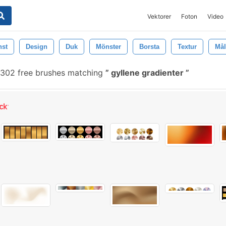
Vektorer
Foton
Video
nst
Design
Duk
Mönster
Borsta
Textur
Mål
302 free brushes matching
gyllene gradienter