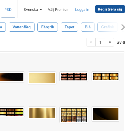
Registrera sig
PSD
Svenska
Välj Premium
Logga in
a
Vattenfärg
Färgrik
Tapet
Blå
Grafisk
Vit
av 6
1