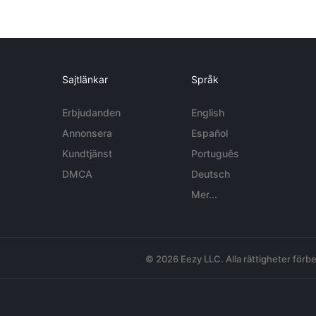
Sajtlänkar
Språk
Erbjudanden
English
Annonsera
Español
Kundtjänst
Português
DMCA
Deutsch
Mer...
© 2026 Eezy LLC. Alla rättigheter förbe