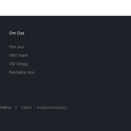
Om Oss
Om oss
Vårt team
Vår blogg
Kontakta oss
•
hållna
Villkor
Integritetspolicy