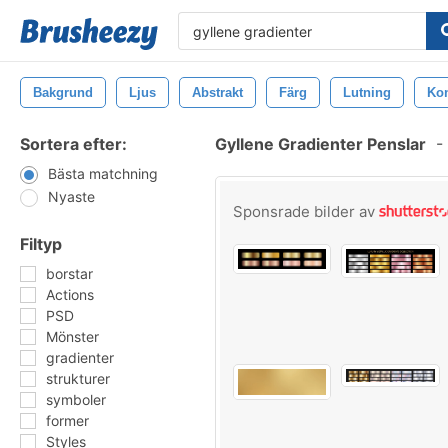
Bakgrund
Ljus
Abstrakt
Färg
Lutning
Ko
Sortera efter:
Gyllene Gradienter Penslar
-
Bästa matchning
Nyaste
Sponsrade bilder av
Filtyp
borstar
Actions
PSD
Mönster
gradienter
strukturer
symboler
former
Styles