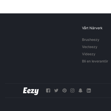
Vårt Närverk
Brusheezy
Vecteezy
Videezy
Bli en leverantör